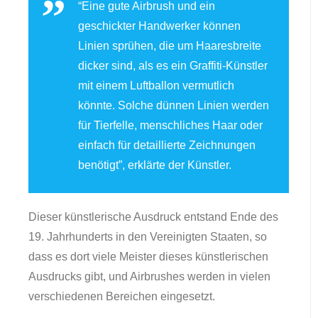
“Eine gute Airbrush und ein
geschickter Handwerker können
Linien sprühen, die um Haaresbreite
dicker sind, als es ein Graffiti-Künstler
mit einem Luftballon vermutlich
könnte. Solche dünnen Linien werden
für Tierfelle, menschliches Haar oder
einfach für detaillierte Zeichnungen
benötigt”, erklärte der Künstler.
Dieser künstlerische Ausdruck entstand Ende des
19. Jahrhunderts in den Vereinigten Staaten, so
dass es dort viele Meister dieses künstlerischen
Ausdrucks gibt, und Airbrushes werden in vielen
verschiedenen Bereichen eingesetzt.