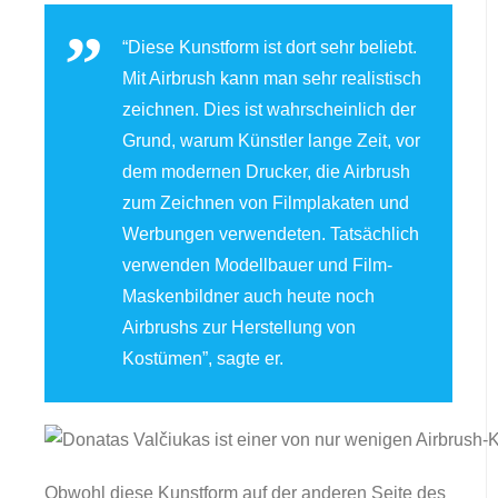
“Diese Kunstform ist dort sehr beliebt.
Mit Airbrush kann man sehr realistisch
zeichnen. Dies ist wahrscheinlich der
Grund, warum Künstler lange Zeit, vor
dem modernen Drucker, die Airbrush
zum Zeichnen von Filmplakaten und
Werbungen verwendeten. Tatsächlich
verwenden Modellbauer und Film-
Maskenbildner auch heute noch
Airbrushs zur Herstellung von
Kostümen”, sagte er.
Obwohl diese Kunstform auf der anderen Seite des