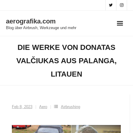
Skip
to
aerografika.com
content
Blog über Airbrush, Werkzeuge und mehr
DIE WERKE VON DONATAS
VALČIUKAS AUS PALANGA,
LITAUEN
Feb 8, 2023
Aero
Airbrushing