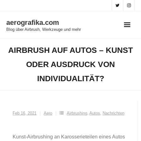
Skip
to
aerografika.com
content
Blog über Airbrush, Werkzeuge und mehr
AIRBRUSH AUF AUTOS – KUNST
ODER AUSDRUCK VON
INDIVIDUALITÄT?
Feb 16, 2021
Aero
Airbrushing
,
Autos
,
Nachrichten
Kunst-Airbrushing an Karosserieteilen eines Autos